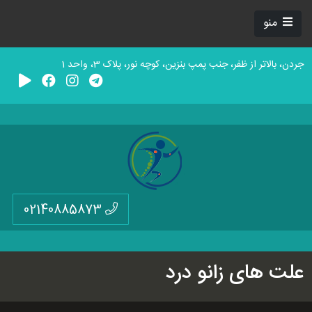
منو
جردن، بالاتر از ظفر، جنب پمپ بنزین، کوچه نور، پلاک 3، واحد 1
02140885873
علت های زانو درد