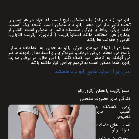
زانو درد ( درد زانو) یک مشکل رایج است که افراد در هر سنی را
تحت تاثیر قرار می دهد. زانو درد ممکن است نتیجه یک آسیب،
مانند پارگی رباط یا پارگی منیسک باشد. یا ممکن است ناشی از
بیماری هی مختلف مانند استئوآرتریت ( آرتروز)، آرتریت التهابی،
نقرس و عفونت ها باشد
بسیاری از انواع دردهای جزئی زانو به خوبی به اقدامات درمانی
پاسخ می دهند. ورزش درمانی، فیزیوتراپی و استفاده از زانوبندها نیز
می توانند به کاهش درد کمک کنند. با این حال، در برخی موارد،
زانوی شما ممکن است به ترمیم جراحی نیاز داشته باشد
علل زیر از موارد شایع زانو درد هستند:
استئوآرتریت یا همان آرتروز زانو
کندگی های غضروف مفصلی
نرمی کشکک و
آسیب های
غضروفی
آسیب های عضلات
اطراف زانو
عفونت های داخل