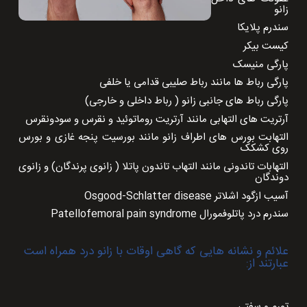
زانو
سندرم پلایکا
کیست بیکر
پارگی منیسک
پارگی رباط ها مانند رباط صلیبی قدامی یا خلفی
پارگی رباط های جانبی زانو ( رباط داخلی و خارجی)
آرتریت های التهابی مانند آرتریت روماتوئید و نقرس و سودونقرس
التهابت بورس های اطراف زانو مانند بورسیت پنجه غازی و بورس
روی کشکک
التهابات تاندونی مانند التهاب تاندون پاتلا ( زانوی پرندگان) و زانوی
دوندگان
آسیب ازگود اشلاتر
Osgood-Schlatter disease
سندرم درد پاتلوفمورال
Patellofemoral pain syndrome
علائم و نشانه هایی که گاهی اوقات با زانو درد همراه است
عبارتند از:
تورم و سفتی