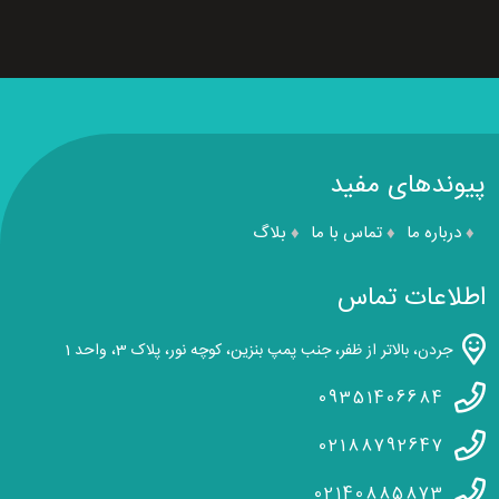
پیوندهای مفید
درباره ما
تماس با ما
بلاگ
اطلاعات تماس
جردن، بالاتر از ظفر، جنب پمپ بنزین، کوچه نور، پلاک 3، واحد 1
09351406684
02188792647
02140885873